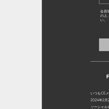
会員
の上
い。
いつもCE
2024年
ソーシャル