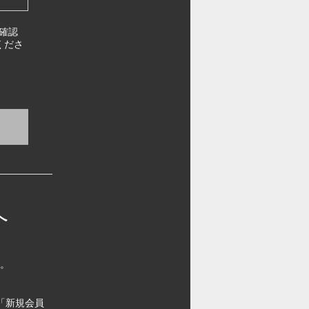
確認
くださ
へ
す。
「新規会員