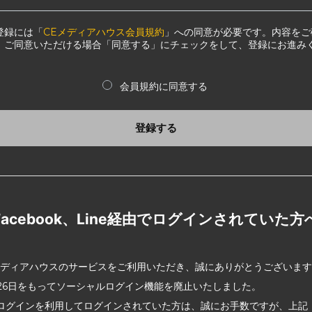
登録には「
CEメディアハウス会員規約
」への同意が必要です。内容をご
、ご同意いただける場合「同意する」にチェックをして、登録にお進み
会員規約に同意する
登録する
Facebook、Line経由でログインされていた方
メディアハウスのサービスをご利用いただき、誠にありがとうございま
2月26日をもってソーシャルログイン機能を廃止いたしました。
ログインを利用してログインされていた方は、誠にお手数ですが、上記