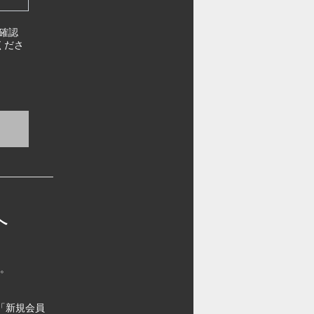
確認
くださ
へ
す。
「新規会員