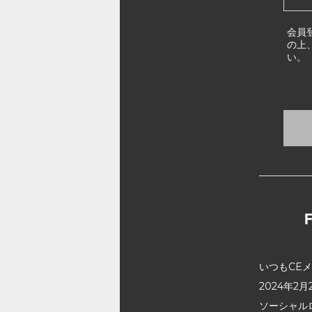
会員
の上
い。
いつもCE
2024年
ソーシャル