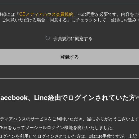
登録には「
CEメディアハウス会員規約
」への同意が必要です。内容をご
、ご同意いただける場合「同意する」にチェックをして、登録にお進み
会員規約に同意する
登録する
Facebook、Line経由でログインされていた方
メディアハウスのサービスをご利用いただき、誠にありがとうございま
2月26日をもってソーシャルログイン機能を廃止いたしました。
ログインを利用してログインされていた方は、誠にお手数ですが、上記