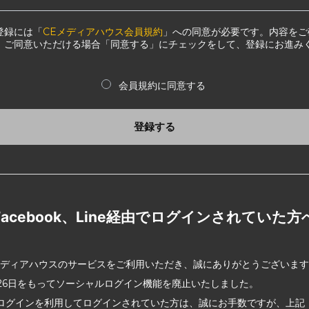
登録には「
CEメディアハウス会員規約
」への同意が必要です。内容をご
、ご同意いただける場合「同意する」にチェックをして、登録にお進み
会員規約に同意する
登録する
Facebook、Line経由でログインされていた方
メディアハウスのサービスをご利用いただき、誠にありがとうございま
2月26日をもってソーシャルログイン機能を廃止いたしました。
ログインを利用してログインされていた方は、誠にお手数ですが、上記