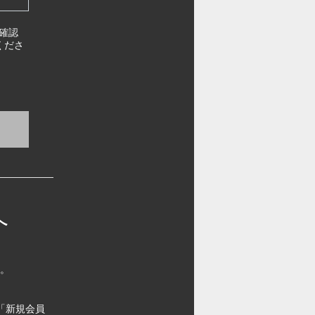
確認
くださ
へ
す。
「新規会員