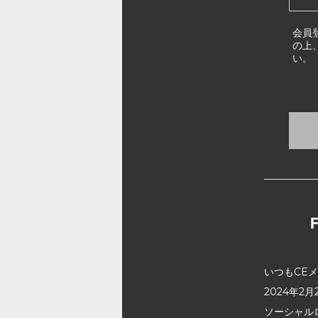
会員
の上
い。
いつもCE
2024年
ソーシャル