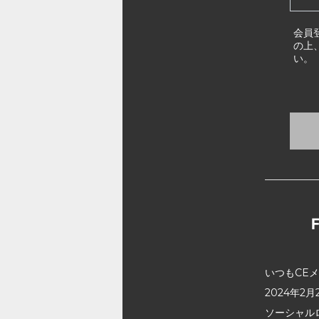
会員
の上
い。
いつもCE
2024年
ソーシャル