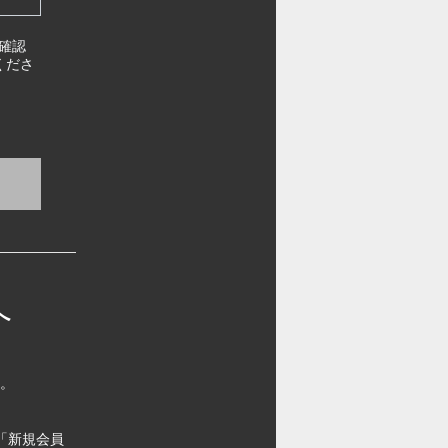
確認
くださ
へ
す。
「新規会員