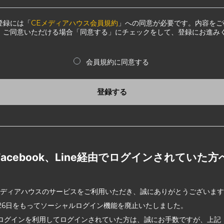
登録には「
CEメディアハウス会員規約
」への同意が必要です。内容をご
、ご同意いただける場合「同意する」にチェックをして、登録にお進み
会員規約に同意する
登録する
Facebook、Line経由でログインされていた方
メディアハウスのサービスをご利用いただき、誠にありがとうございま
2月26日をもってソーシャルログイン機能を廃止いたしました。
ログインを利用してログインされていた方は、誠にお手数ですが、上記