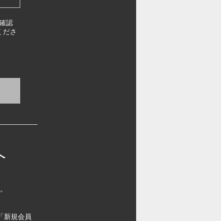
確認
くださ
へ
す。
「新規会員