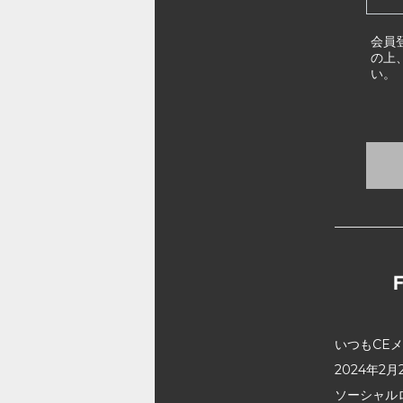
会員
の上
い。
いつもCE
2024年
ソーシャル