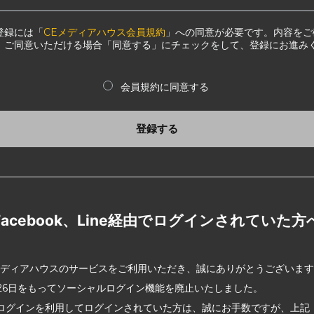
登録には「
CEメディアハウス会員規約
」への同意が必要です。内容をご
、ご同意いただける場合「同意する」にチェックをして、登録にお進み
会員規約に同意する
登録する
Facebook、Line経由でログインされていた方
メディアハウスのサービスをご利用いただき、誠にありがとうございま
2月26日をもってソーシャルログイン機能を廃止いたしました。
ログインを利用してログインされていた方は、誠にお手数ですが、上記