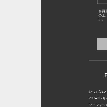
会員
の上
い。
いつもCE
2024年
ソーシャル