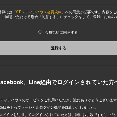
登録には「
CEメディアハウス会員規約
」への同意が必要です。内容をご
、ご同意いただける場合「同意する」にチェックをして、登録にお進み
会員規約に同意する
登録する
Facebook、Line経由でログインされていた方
メディアハウスのサービスをご利用いただき、誠にありがとうございま
2月26日をもってソーシャルログイン機能を廃止いたしました。
ログインを利用してログインされていた方は、誠にお手数ですが、上記