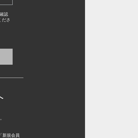
確認
くださ
へ
す。
「新規会員