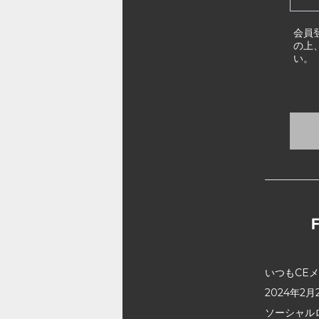
会員
の上
い。
いつもCE
2024年
ソーシャル