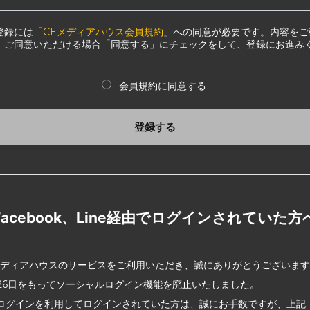
登録には「
CEメディアハウス会員規約
」への同意が必要です。内容をご
、ご同意いただける場合「同意する」にチェックをして、登録にお進み
会員規約に同意する
登録する
Facebook、Line経由でログインされていた方
メディアハウスのサービスをご利用いただき、誠にありがとうございま
2月26日をもってソーシャルログイン機能を廃止いたしました。
ログインを利用してログインされていた方は、誠にお手数ですが、上記