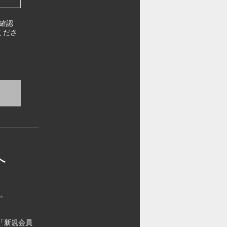
確認
くださ
へ
す。
「新規会員