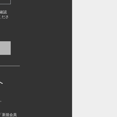
確認
くださ
へ
す。
「新規会員