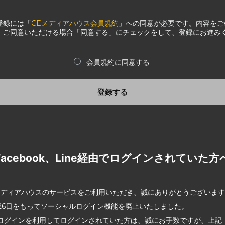
登録には「
CEメディアハウス会員規約
」への同意が必要です。内容をご
、ご同意いただける場合「同意する」にチェックをして、登録にお進み
会員規約に同意する
登録する
Facebook、Line経由でログインされていた方
メディアハウスのサービスをご利用いただき、誠にありがとうございま
2月26日をもってソーシャルログイン機能を廃止いたしました。
ログインを利用してログインされていた方は、誠にお手数ですが、上記