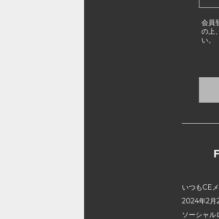
会員
の上
い。
いつもCE
2024年
ソーシャル