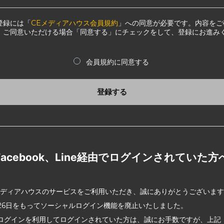
登録には「
CEメディアハウス会員規約
」への同意が必要です。内容をご
、ご同意いただける場合「同意する」にチェックをして、登録にお進み
会員規約に同意する
登録する
Facebook、Line経由でログインされていた方
メディアハウスのサービスをご利用いただき、誠にありがとうございま
2月26日をもってソーシャルログイン機能を廃止いたしました。
ログインを利用してログインされていた方は、誠にお手数ですが、上記