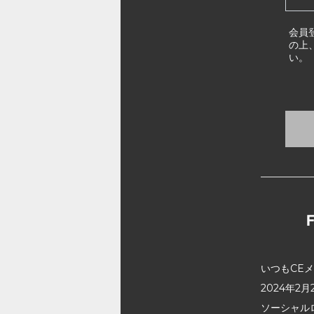
会員
の上
い。
いつもCE
2024年
ソーシャル