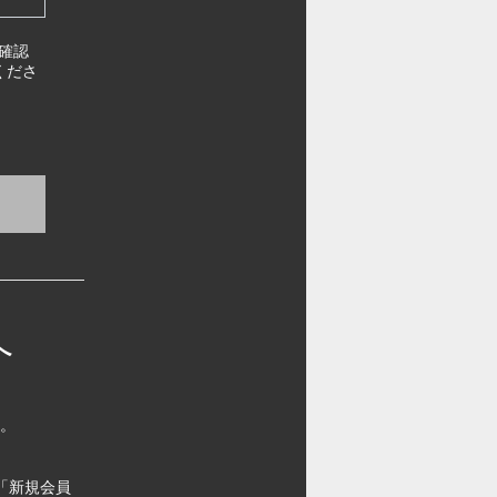
確認
くださ
へ
す。
「新規会員