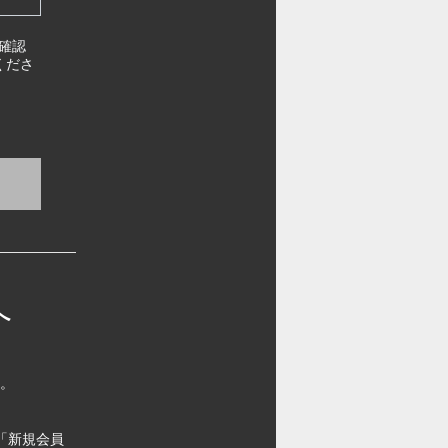
確認
くださ
へ
す。
「新規会員