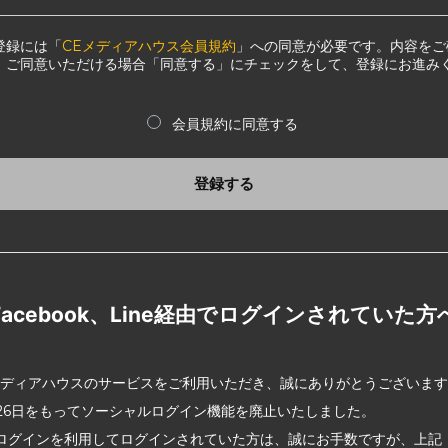
登録には「
CEメディアハウス会員規約
」への同意が必要です。内容をご
、ご同意いただける場合「同意する」にチェックをして、登録にお進み
会員規約に同意する
登録する
Facebook、Line経由でログインされていた方
メディアハウスのサービスをご利用いただき、誠にありがとうございま
2月26日をもってソーシャルログイン機能を廃止いたしました。
ログインを利用してログインされていた方は、誠にお手数ですが、上記