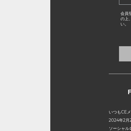
会員
の上
い。
いつもCE
2024年
ソーシャル