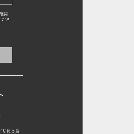
確認
くださ
へ
す。
「新規会員