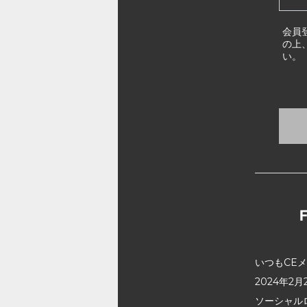
会員
の上
い。
いつもCE
2024年
ソーシャル