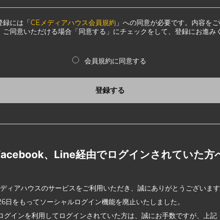
登録には「
CEメディアハウス会員規約
」への同意が必要です。内容をご
、ご同意いただける場合「同意する」にチェックをして、登録にお進み
会員規約に同意する
登録する
Facebook、Line経由でログインされていた方
メディアハウスのサービスをご利用いただき、誠にありがとうございま
2月26日をもってソーシャルログイン機能を廃止いたしました。
ログインを利用してログインされていた方は、誠にお手数ですが、上記