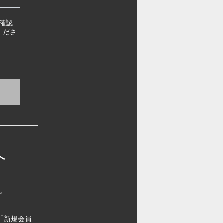
確認
くださ
へ
す。
「新規会員