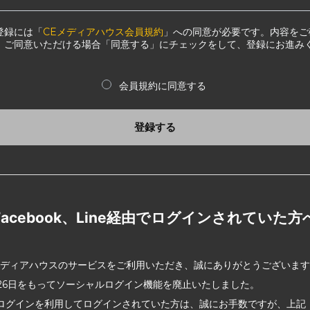
登録には「
CEメディアハウス会員規約
」への同意が必要です。内容をご
、ご同意いただける場合「同意する」にチェックをして、登録にお進み
会員規約に同意する
登録する
Facebook、Line経由でログインされていた方
メディアハウスのサービスをご利用いただき、誠にありがとうございま
2月26日をもってソーシャルログイン機能を廃止いたしました。
ログインを利用してログインされていた方は、誠にお手数ですが、上記