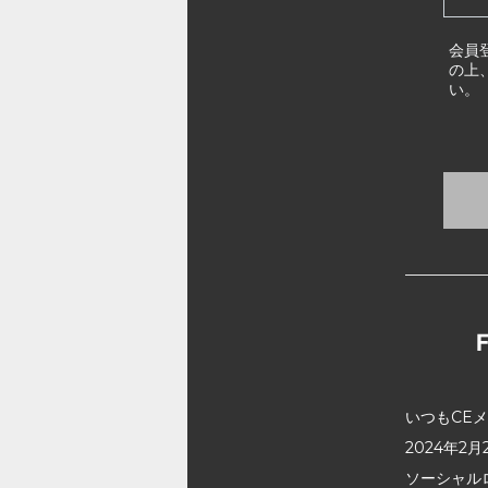
会員
の上
い。
いつもCE
2024年
ソーシャル