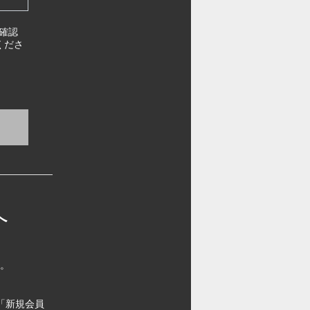
確認
くださ
へ
す。
「新規会員