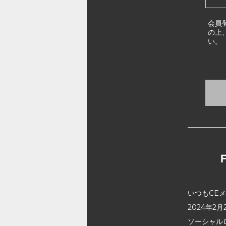
会員
の上
い。
いつもCE
2024年
ソーシャル