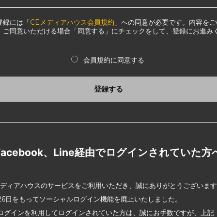
登録には「
CEメディアハウス会員規約
」への同意が必要です。内容をご
、ご同意いただける場合「同意する」にチェックをして、登録にお進み
会員規約に同意する
登録する
Facebook、Line経由でログインされていた方
メディアハウスのサービスをご利用いただき、誠にありがとうございま
2月26日をもってソーシャルログイン機能を廃止いたしました。
ログインを利用してログインされていた方は、誠にお手数ですが、上記