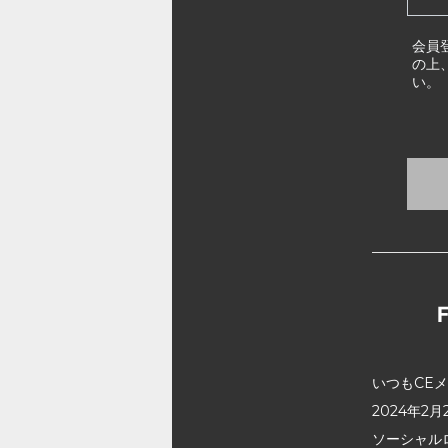
会員
の上
い。
いつもCE
2024年
ソーシャル