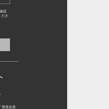
確認
くださ
へ
す。
「新規会員