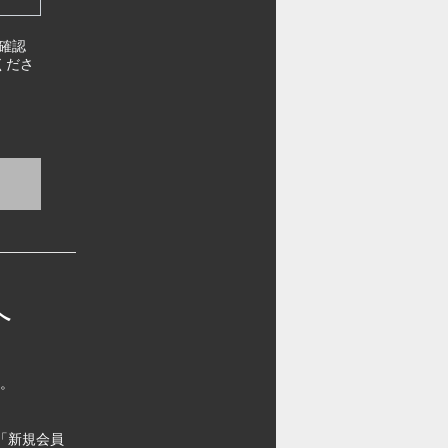
確認
くださ
へ
す。
「新規会員