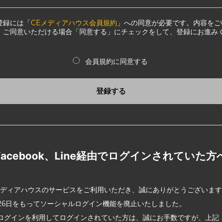
登録には「
CEメディアハウス会員規約
」への同意が必要です。内容をご
、ご同意いただける場合「同意する」にチェックをして、登録にお進み
会員規約に同意する
登録する
Facebook、Line経由でログインされていた方
メディアハウスのサービスをご利用いただき、誠にありがとうございま
2月26日をもってソーシャルログイン機能を廃止いたしました。
ログインを利用してログインされていた方は、誠にお手数ですが、上記