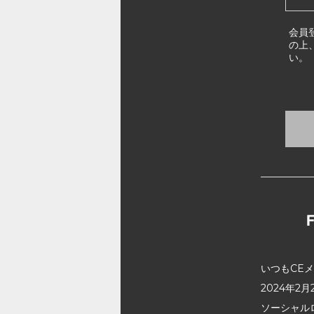
会員
の上
い。
いつもCE
2024年
ソーシャル