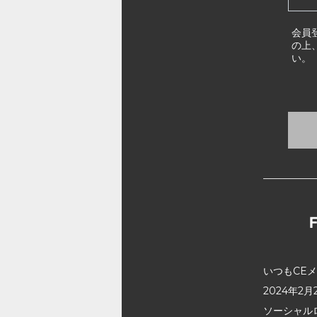
会員
の上
い。
いつもCE
2024年
ソーシャル