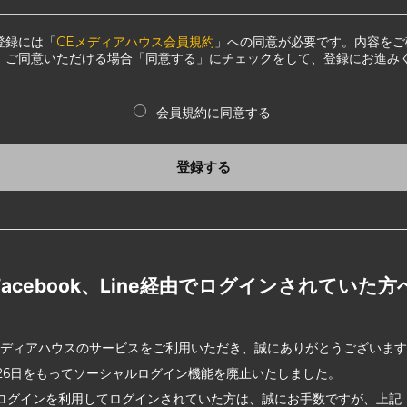
登録には「
CEメディアハウス会員規約
」への同意が必要です。内容をご
、ご同意いただける場合「同意する」にチェックをして、登録にお進み
会員規約に同意する
登録する
Facebook、Line経由でログインされていた方
メディアハウスのサービスをご利用いただき、誠にありがとうございま
2月26日をもってソーシャルログイン機能を廃止いたしました。
ログインを利用してログインされていた方は、誠にお手数ですが、上記