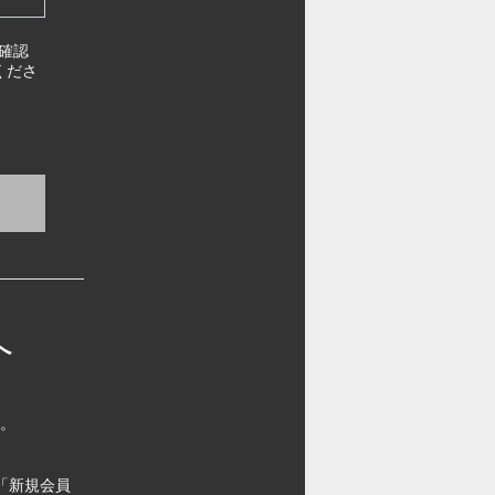
確認
くださ
へ
す。
「新規会員