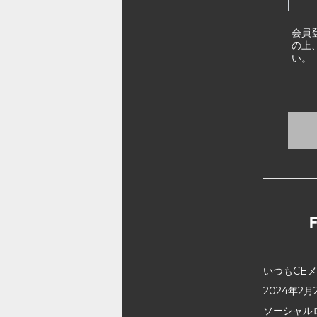
会員
の上
い。
いつもCE
2024年
ソーシャル