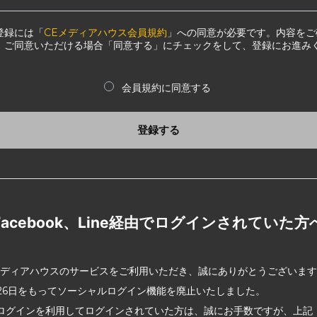
登録には「
CEメディアハウス会員規約
」への同意が必要です。内容をご
、ご同意いただける場合「同意する」にチェックをして、登録にお進み
会員規約に同意する
登録する
Facebook、Line経由でログインされていた方
メディアハウスのサービスをご利用いただき、誠にありがとうございま
2月26日をもってソーシャルログイン機能を廃止いたしました。
ログインを利用してログインされていた方は、誠にお手数ですが、上記