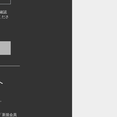
確認
くださ
へ
す。
「新規会員