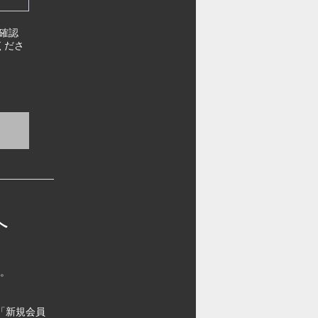
確認
くださ
へ
す。
「新規会員