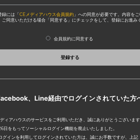
登録には「
CEメディアハウス会員規約
」への同意が必要です。内容をご
、ご同意いただける場合「同意する」にチェックをして、登録にお進み
会員規約に同意する
登録する
Facebook、Line経由でログインされていた方
メディアハウスのサービスをご利用いただき、誠にありがとうございま
2月26日をもってソーシャルログイン機能を廃止いたしました。
ログインを利用してログインされていた方は、誠にお手数ですが、上記