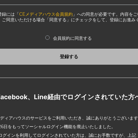
登録には「
CEメディアハウス会員規約
」への同意が必要です。内容をご
、ご同意いただける場合「同意する」にチェックをして、登録にお進み
会員規約に同意する
登録する
Facebook、Line経由でログインされていた方
メディアハウスのサービスをご利用いただき、誠にありがとうございま
2月26日をもってソーシャルログイン機能を廃止いたしました。
ログインを利用してログインされていた方は、誠にお手数ですが、上記