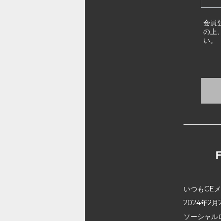
会員
の上
い。
いつもCE
2024年
ソーシャル