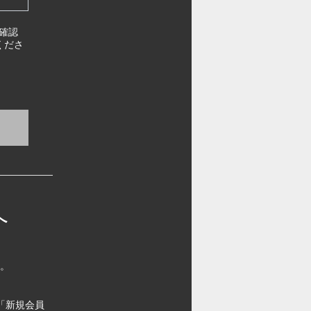
確認
くださ
へ
す。
「新規会員