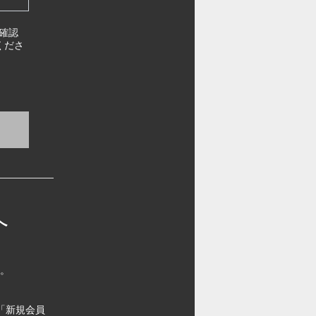
確認
くださ
へ
す。
「新規会員