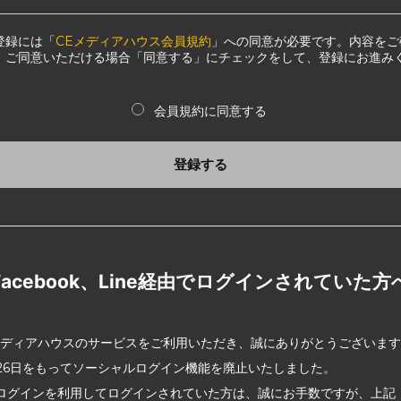
登録には「
CEメディアハウス会員規約
」への同意が必要です。内容をご
、ご同意いただける場合「同意する」にチェックをして、登録にお進み
会員規約に同意する
登録する
Facebook、Line経由でログインされていた方
メディアハウスのサービスをご利用いただき、誠にありがとうございま
2月26日をもってソーシャルログイン機能を廃止いたしました。
ログインを利用してログインされていた方は、誠にお手数ですが、上記