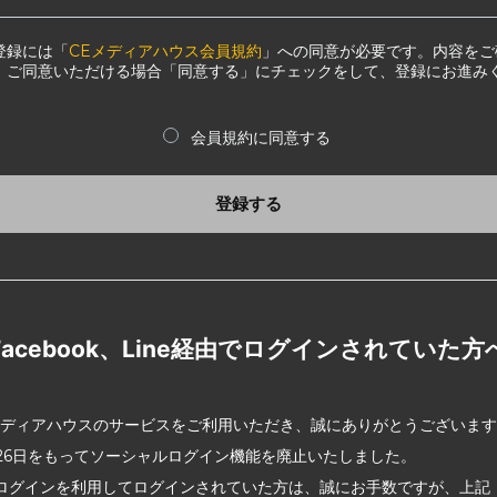
登録には「
CEメディアハウス会員規約
」への同意が必要です。内容をご
、ご同意いただける場合「同意する」にチェックをして、登録にお進み
会員規約に同意する
登録する
Facebook、Line経由でログインされていた方
メディアハウスのサービスをご利用いただき、誠にありがとうございま
2月26日をもってソーシャルログイン機能を廃止いたしました。
ログインを利用してログインされていた方は、誠にお手数ですが、上記