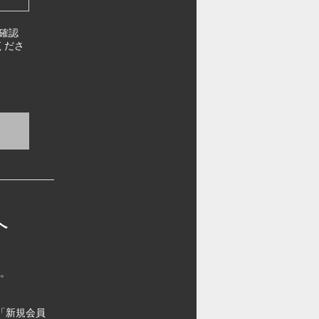
確認
くださ
へ
す。
「新規会員