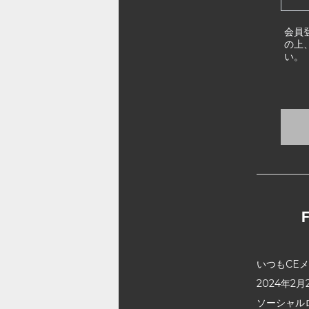
会員
の上
い。
いつもCE
2024年
ソーシャル