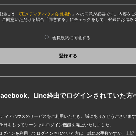
登録には「
CEメディアハウス会員規約
」への同意が必要です。内容をご
、ご同意いただける場合「同意する」にチェックをして、登録にお進み
会員規約に同意する
登録する
Facebook、Line経由でログインされていた方
メディアハウスのサービスをご利用いただき、誠にありがとうございま
2月26日をもってソーシャルログイン機能を廃止いたしました。
ログインを利用してログインされていた方は、誠にお手数ですが、上記