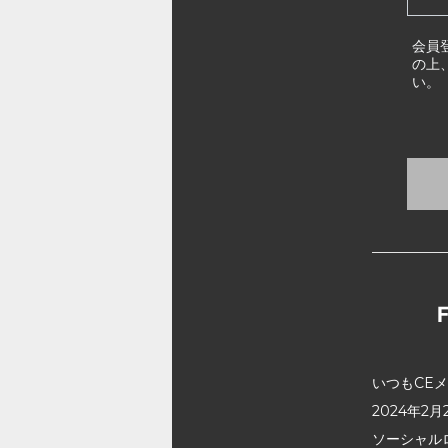
会員
の上
い。
いつもCE
2024年
ソーシャル