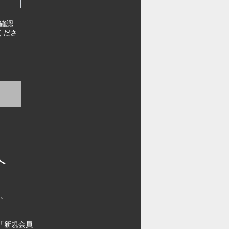
確認
くださ
へ
す。
「新規会員