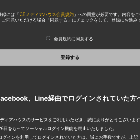
登録には「
CEメディアハウス会員規約
」への同意が必要です。内容をご
、ご同意いただける場合「同意する」にチェックをして、登録にお進み
会員規約に同意する
登録する
Facebook、Line経由でログインされていた方
メディアハウスのサービスをご利用いただき、誠にありがとうございま
2月26日をもってソーシャルログイン機能を廃止いたしました。
ログインを利用してログインされていた方は、誠にお手数ですが、上記