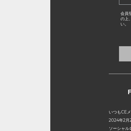
会員
の上
い。
いつもCE
2024年
ソーシャル