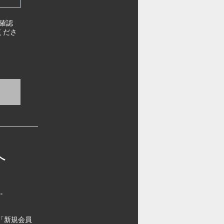
確認
くださ
へ
す。
「新規会員