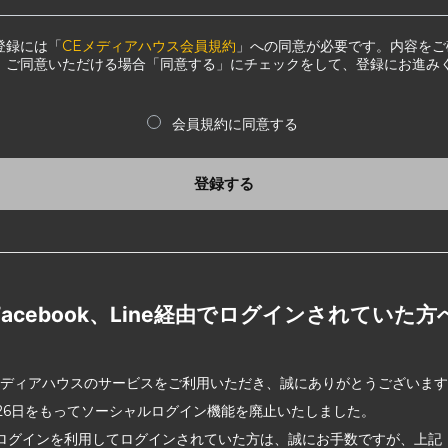
登録には「
CEメディアハウス会員規約
」への同意が必要です。内容をご
、ご同意いただける場合「同意する」にチェックをして、登録にお進み
会員規約に同意する
登録する
Facebook、Line経由でログインされていた方
メディアハウスのサービスをご利用いただき、誠にありがとうございま
2月26日をもってソーシャルログイン機能を廃止いたしました。
ログインを利用してログインされていた方は、誠にお手数ですが、上記