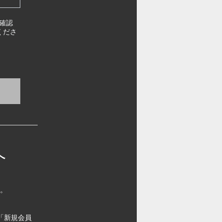
確認
くださ
へ
す。
「新規会員