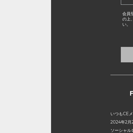
会員
の上
い。
いつもCE
2024年
ソーシャル