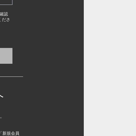
確認
くださ
へ
す。
「新規会員