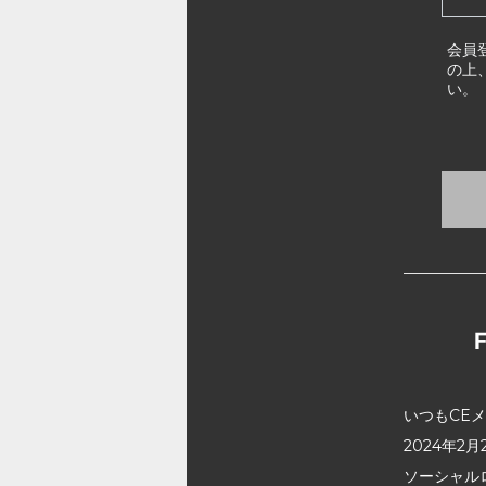
会員
の上
い。
いつもCE
2024年
ソーシャル