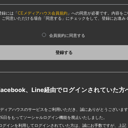
登録には「
CEメディアハウス会員規約
」への同意が必要です。内容をご
、ご同意いただける場合「同意する」にチェックをして、登録にお進み
会員規約に同意する
登録する
Facebook、Line経由でログインされていた方
メディアハウスのサービスをご利用いただき、誠にありがとうございま
2月26日をもってソーシャルログイン機能を廃止いたしました。
ログインを利用してログインされていた方は、誠にお手数ですが、上記