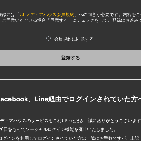
登録には「
CEメディアハウス会員規約
」への同意が必要です。内容をご
、ご同意いただける場合「同意する」にチェックをして、登録にお進み
会員規約に同意する
登録する
Facebook、Line経由でログインされていた方
メディアハウスのサービスをご利用いただき、誠にありがとうございま
2月26日をもってソーシャルログイン機能を廃止いたしました。
ログインを利用してログインされていた方は、誠にお手数ですが、上記