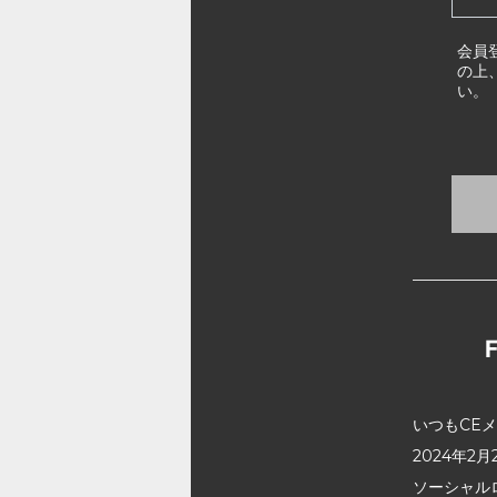
会員
の上
い。
いつもCE
2024年
ソーシャル