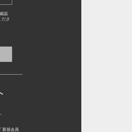
確認
くださ
へ
す。
「新規会員