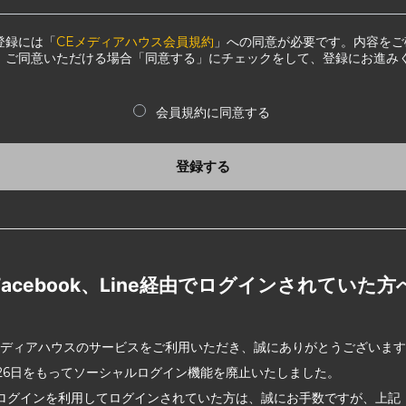
登録には「
CEメディアハウス会員規約
」への同意が必要です。内容をご
、ご同意いただける場合「同意する」にチェックをして、登録にお進み
会員規約に同意する
登録する
Facebook、Line経由でログインされていた方
メディアハウスのサービスをご利用いただき、誠にありがとうございま
2月26日をもってソーシャルログイン機能を廃止いたしました。
ログインを利用してログインされていた方は、誠にお手数ですが、上記