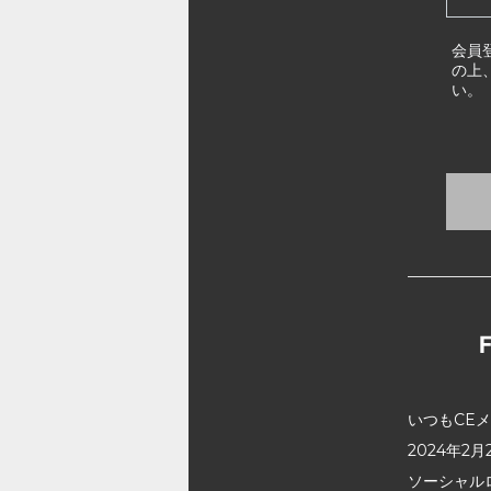
会員
の上
い。
いつもCE
2024年
ソーシャル