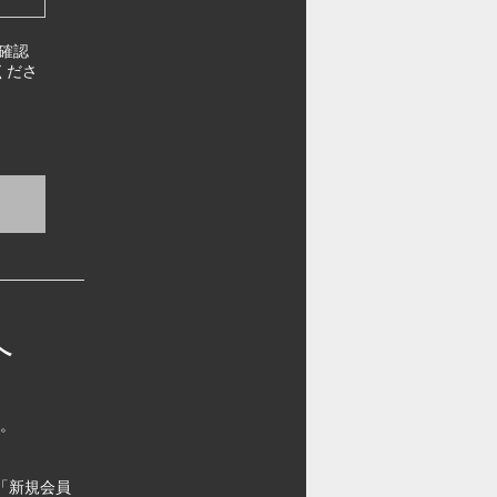
確認
くださ
へ
す。
「新規会員