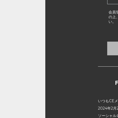
会員
の上
い。
いつもCE
2024年
ソーシャル