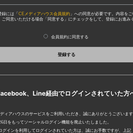
登録には「
CEメディアハウス会員規約
」への同意が必要です。内容をご
、ご同意いただける場合「同意する」にチェックをして、登録にお進み
会員規約に同意する
登録する
Facebook、Line経由でログインされていた方
メディアハウスのサービスをご利用いただき、誠にありがとうございま
2月26日をもってソーシャルログイン機能を廃止いたしました。
ログインを利用してログインされていた方は、誠にお手数ですが、上記