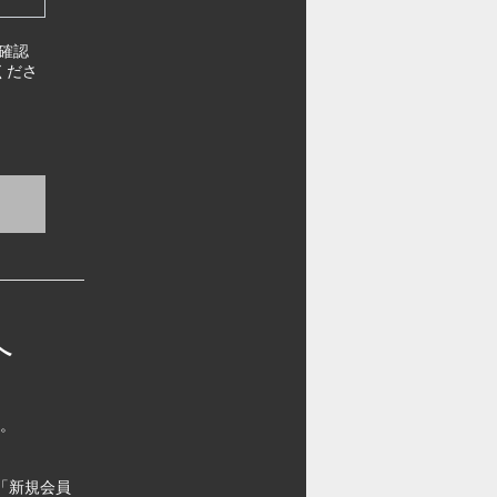
確認
くださ
へ
す。
「新規会員