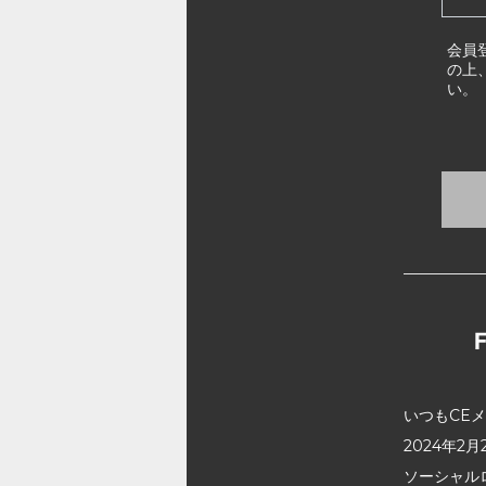
会員
の上
い。
いつもCE
2024年
ソーシャル