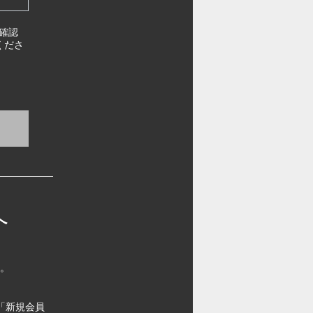
確認
くださ
へ
す。
「新規会員