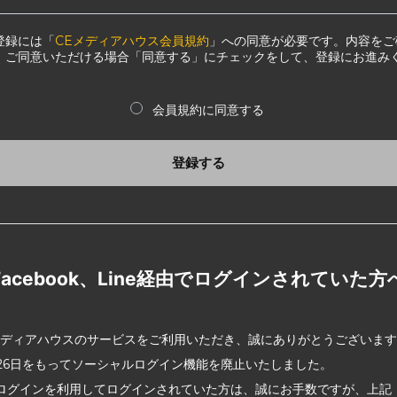
登録には「
CEメディアハウス会員規約
」への同意が必要です。内容をご
、ご同意いただける場合「同意する」にチェックをして、登録にお進み
会員規約に同意する
登録する
Facebook、Line経由でログインされていた方
メディアハウスのサービスをご利用いただき、誠にありがとうございま
2月26日をもってソーシャルログイン機能を廃止いたしました。
ログインを利用してログインされていた方は、誠にお手数ですが、上記