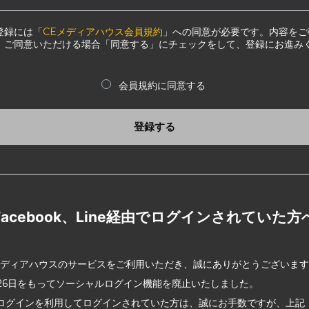
登録には「
CEメディアハウス会員規約
」への同意が必要です。内容をご
、ご同意いただける場合「同意する」にチェックをして、登録にお進み
会員規約に同意する
登録する
Facebook、Line経由でログインされていた方
メディアハウスのサービスをご利用いただき、誠にありがとうございま
2月26日をもってソーシャルログイン機能を廃止いたしました。
ログインを利用してログインされていた方は、誠にお手数ですが、上記