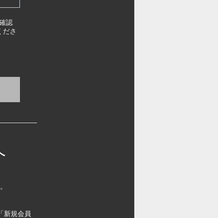
確認
くださ
へ
す。
「新規会員