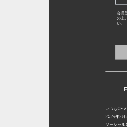
会員
の上
い。
いつもCE
2024年
ソーシャル