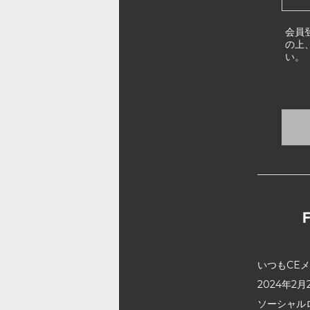
会員
の上
い。
いつもCE
2024年
ソーシャル