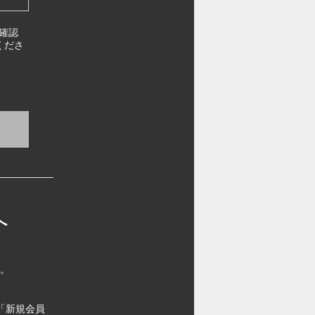
確認
くださ
へ
す。
「新規会員