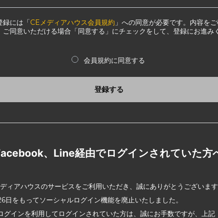
登録には「
CEメディアハウス会員規約
」への同意が必要です。内容をご
、ご同意いただける場合「同意する」にチェックをして、登録にお進み
会員規約に同意する
登録する
Facebook、Line経由でログインされていた方
メディアハウスのサービスをご利用いただき、誠にありがとうございま
2月26日をもってソーシャルログイン機能を廃止いたしました。
ログインを利用してログインされていた方は、誠にお手数ですが、上記