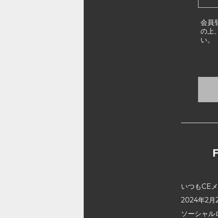
会員
の上
い。
いつもCE
2024年
ソーシャル