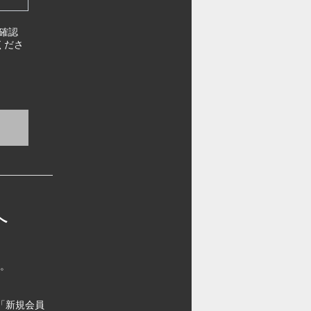
確認
くださ
へ
す。
「新規会員