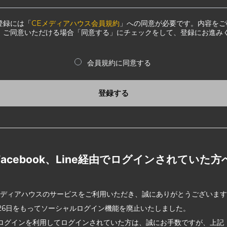
登録には「
CEメディアハウス会員規約
」への同意が必要です。内容をご
、ご同意いただける場合「同意する」にチェックをして、登録にお進み
会員規約に同意する
登録する
Facebook、Line経由でログインされていた方
メディアハウスのサービスをご利用いただき、誠にありがとうございま
2月26日をもってソーシャルログイン機能を廃止いたしました。
ログインを利用してログインされていた方は、誠にお手数ですが、上記