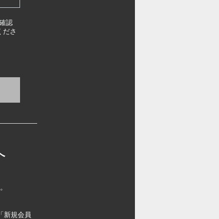
確認
くださ
へ
す。
「新規会員