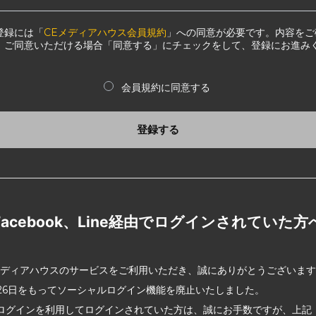
登録には「
CEメディアハウス会員規約
」への同意が必要です。内容をご
、ご同意いただける場合「同意する」にチェックをして、登録にお進み
会員規約に同意する
登録する
Facebook、Line経由でログインされていた方
メディアハウスのサービスをご利用いただき、誠にありがとうございま
2月26日をもってソーシャルログイン機能を廃止いたしました。
ログインを利用してログインされていた方は、誠にお手数ですが、上記