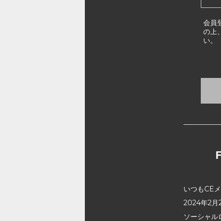
会員
の上
い。
いつもCE
2024年
ソーシャル