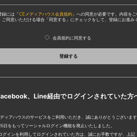
登録には「
CEメディアハウス会員規約
」への同意が必要です。内容をご
、ご同意いただける場合「同意する」にチェックをして、登録にお進み
会員規約に同意する
登録する
Facebook、Line経由でログインされていた方
メディアハウスのサービスをご利用いただき、誠にありがとうございま
2月26日をもってソーシャルログイン機能を廃止いたしました。
ログインを利用してログインされていた方は、誠にお手数ですが、上記