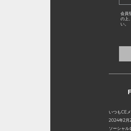
会員
の上
い。
いつもCE
2024年
ソーシャル