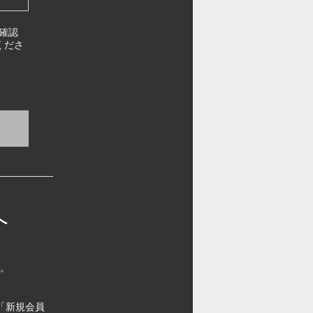
確認
くださ
へ
す。
「新規会員