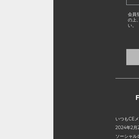
会員
の上
い。
いつもCE
2024年
ソーシャル