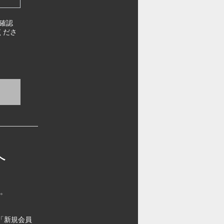
確認
くださ
へ
す。
「新規会員