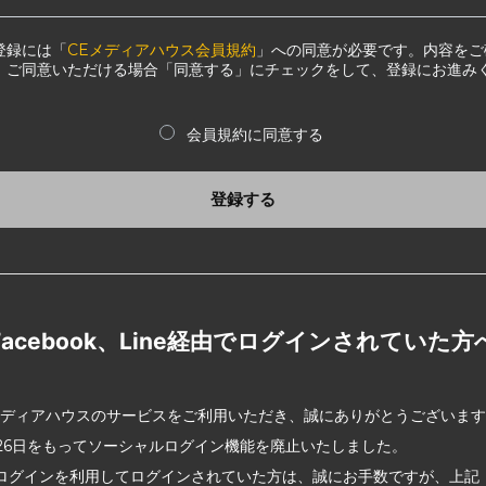
登録には「
CEメディアハウス会員規約
」への同意が必要です。内容をご
、ご同意いただける場合「同意する」にチェックをして、登録にお進み
会員規約に同意する
登録する
Facebook、Line経由でログインされていた方
メディアハウスのサービスをご利用いただき、誠にありがとうございま
2月26日をもってソーシャルログイン機能を廃止いたしました。
ログインを利用してログインされていた方は、誠にお手数ですが、上記