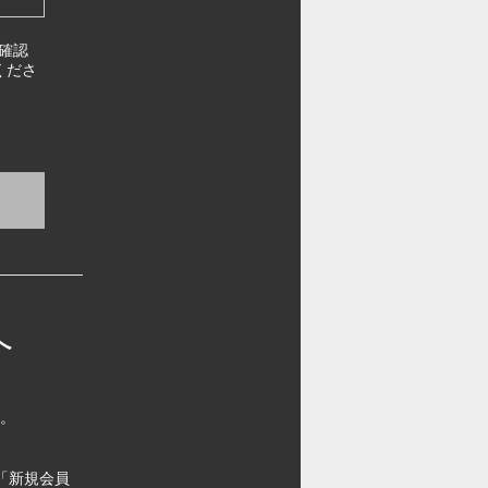
確認
くださ
へ
す。
「新規会員