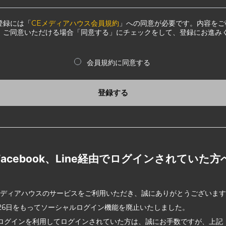
登録には「
CEメディアハウス会員規約
」への同意が必要です。内容をご
、ご同意いただける場合「同意する」にチェックをして、登録にお進み
会員規約に同意する
登録する
Facebook、Line経由でログインされていた方
メディアハウスのサービスをご利用いただき、誠にありがとうございま
2月26日をもってソーシャルログイン機能を廃止いたしました。
ログインを利用してログインされていた方は、誠にお手数ですが、上記