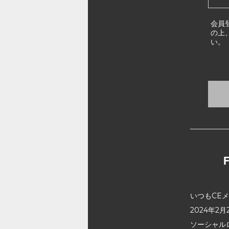
会員
の上
い。
いつもCE
2024年
ソーシャル