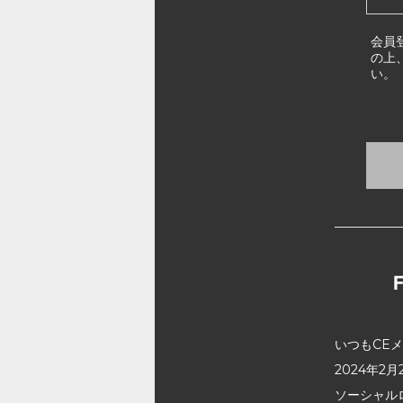
会員
の上
い。
いつもCE
2024年
ソーシャル