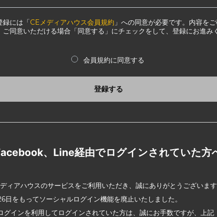
登録には「
CEメディアハウス会員規約
」への同意が必要です。内容をご
、ご同意いただける場合「同意する」にチェックをして、登録にお進み
会員規約に同意する
登録する
Facebook、Line経由でログインされていた方
メディアハウスのサービスをご利用いただき、誠にありがとうございま
2月26日をもってソーシャルログイン機能を廃止いたしました。
ログインを利用してログインされていた方は、誠にお手数ですが、上記