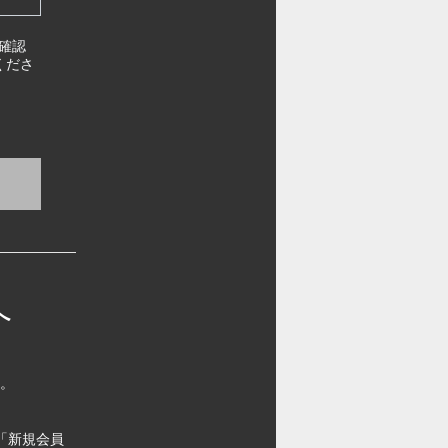
確認
くださ
へ
す。
「新規会員