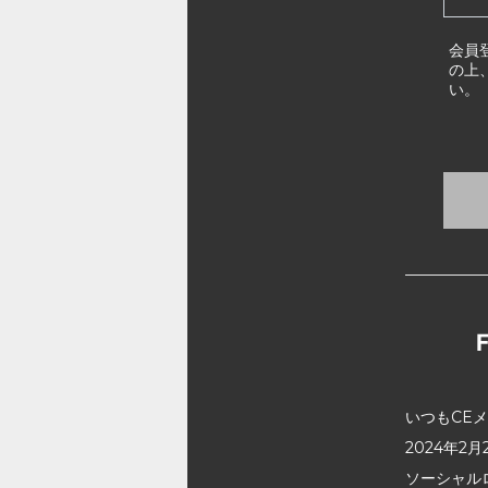
会員
の上
い。
いつもCE
2024年
ソーシャル