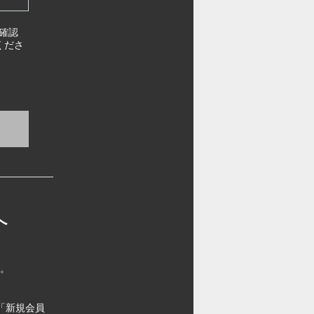
確認
くださ
へ
す。
「新規会員