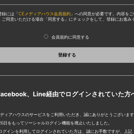
登録には「
CEメディアハウス会員規約
」への同意が必要です。内容をご
、ご同意いただける場合「同意する」にチェックをして、登録にお進み
会員規約に同意する
登録する
Facebook、Line経由でログインされていた方
メディアハウスのサービスをご利用いただき、誠にありがとうございま
2月26日をもってソーシャルログイン機能を廃止いたしました。
ログインを利用してログインされていた方は、誠にお手数ですが、上記