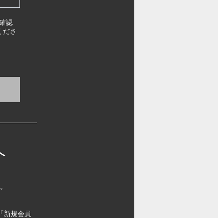
確認
くださ
へ
す。
「新規会員