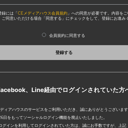
登録には「
CEメディアハウス会員規約
」への同意が必要です。内容をご
、ご同意いただける場合「同意する」にチェックをして、登録にお進み
会員規約に同意する
登録する
Facebook、Line経由でログインされていた方
メディアハウスのサービスをご利用いただき、誠にありがとうございま
2月26日をもってソーシャルログイン機能を廃止いたしました。
ログインを利用してログインされていた方は、誠にお手数ですが、上記