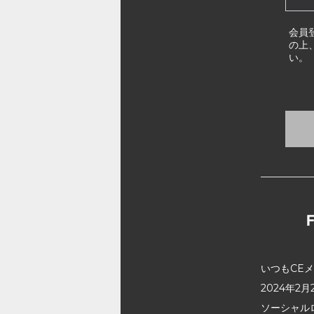
会員
の上
い。
いつもCE
2024年
ソーシャル