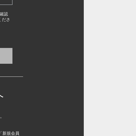
確認
くださ
へ
す。
「新規会員