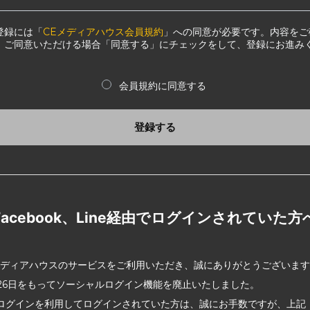
登録には「
CEメディアハウス会員規約
」への同意が必要です。内容をご
、ご同意いただける場合「同意する」にチェックをして、登録にお進み
会員規約に同意する
登録する
Facebook、Line経由でログインされていた方
メディアハウスのサービスをご利用いただき、誠にありがとうございま
2月26日をもってソーシャルログイン機能を廃止いたしました。
ログインを利用してログインされていた方は、誠にお手数ですが、上記