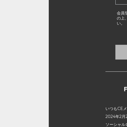
会員
の上
い。
いつもCE
2024年
ソーシャル