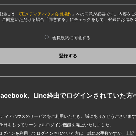
登録には「
CEメディアハウス会員規約
」への同意が必要です。内容をご
、ご同意いただける場合「同意する」にチェックをして、登録にお進み
会員規約に同意する
登録する
Facebook、Line経由でログインされていた方
メディアハウスのサービスをご利用いただき、誠にありがとうございま
2月26日をもってソーシャルログイン機能を廃止いたしました。
ログインを利用してログインされていた方は、誠にお手数ですが、上記