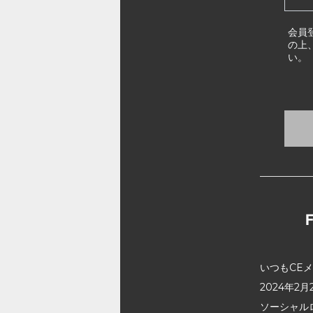
会員
の上
い。
いつもCE
2024年
ソーシャル