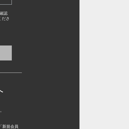
確認
くださ
へ
す。
「新規会員