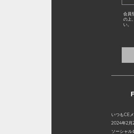
会員
の上
い。
いつもCE
2024年
ソーシャル