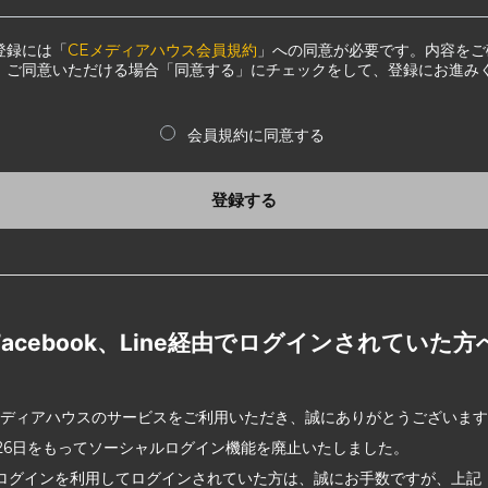
登録には「
CEメディアハウス会員規約
」への同意が必要です。内容をご
、ご同意いただける場合「同意する」にチェックをして、登録にお進み
会員規約に同意する
登録する
Facebook、Line経由でログインされていた方
メディアハウスのサービスをご利用いただき、誠にありがとうございま
2月26日をもってソーシャルログイン機能を廃止いたしました。
ログインを利用してログインされていた方は、誠にお手数ですが、上記