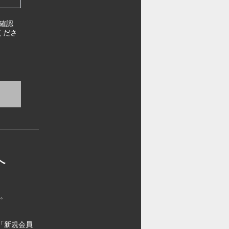
確認
くださ
へ
す。
「新規会員