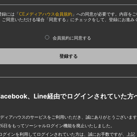
登録には「
CEメディアハウス会員規約
」への同意が必要です。内容をご
、ご同意いただける場合「同意する」にチェックをして、登録にお進み
会員規約に同意する
登録する
Facebook、Line経由でログインされていた方
メディアハウスのサービスをご利用いただき、誠にありがとうございま
2月26日をもってソーシャルログイン機能を廃止いたしました。
ログインを利用してログインされていた方は、誠にお手数ですが、上記