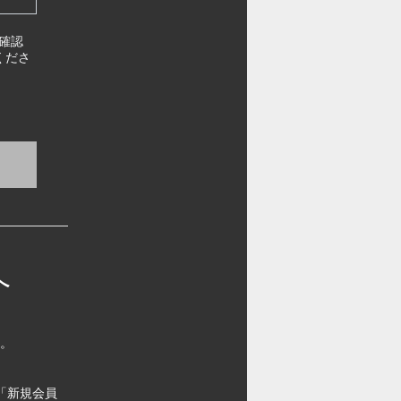
確認
くださ
へ
す。
「新規会員