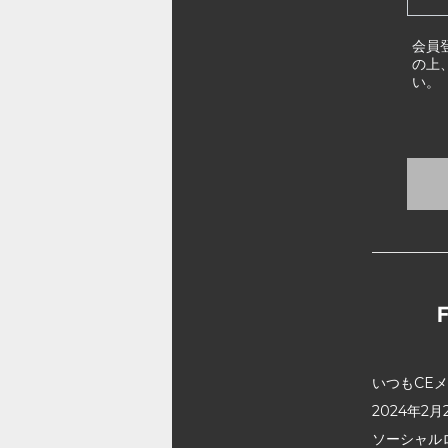
会員
の上
い。
いつもCE
2024年
ソーシャル