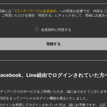
登録には「
CEメディアハウス会員規約
」への同意が必要です。内容をご
、ご同意いただける場合「同意する」にチェックをして、登録にお進み
会員規約に同意する
登録する
Facebook、Line経由でログインされていた方
メディアハウスのサービスをご利用いただき、誠にありがとうございま
2月26日をもってソーシャルログイン機能を廃止いたしました。
ログインを利用してログインされていた方は、誠にお手数ですが、上記