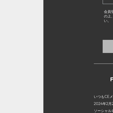
会員
の上
い。
いつもCE
2024年
ソーシャル