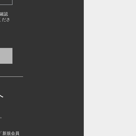
確認
くださ
へ
す。
「新規会員