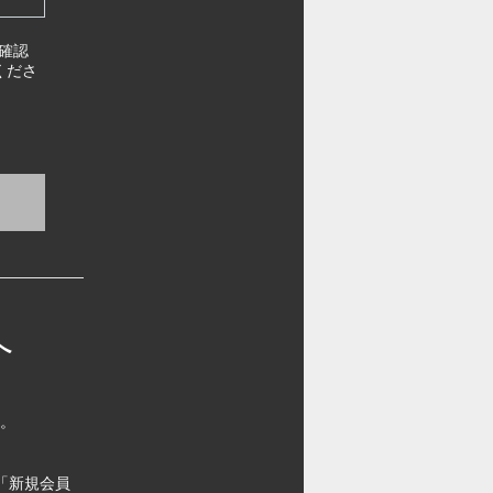
確認
くださ
へ
す。
「新規会員