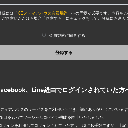
登録には「
CEメディアハウス会員規約
」への同意が必要です。内容をご
、ご同意いただける場合「同意する」にチェックをして、登録にお進み
会員規約に同意する
登録する
Facebook、Line経由でログインされていた方
メディアハウスのサービスをご利用いただき、誠にありがとうございま
2月26日をもってソーシャルログイン機能を廃止いたしました。
ログインを利用してログインされていた方は、誠にお手数ですが、上記