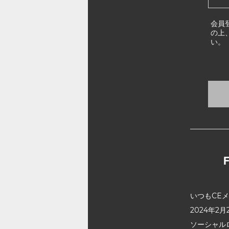
会員
の上
い。
いつもCE
2024年
ソーシャル