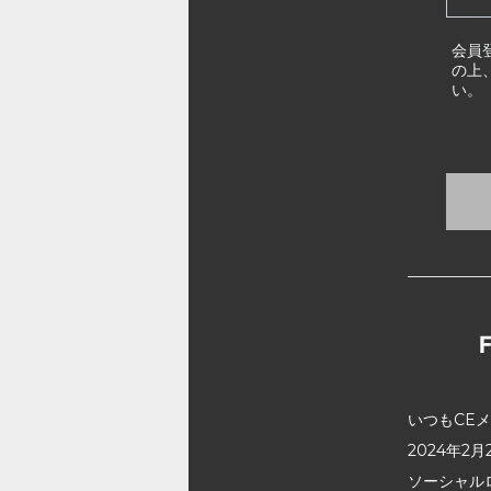
会員
の上
い。
いつもCE
2024年
ソーシャル