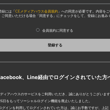
登録には「
CEメディアハウス会員規約
」への同意が必要です。内容をご
、ご同意いただける場合「同意する」にチェックをして、登録にお進み
会員規約に同意する
登録する
Facebook、Line経由でログインされていた方
メディアハウスのサービスをご利用いただき、誠にありがとうございま
2月26日をもってソーシャルログイン機能を廃止いたしました。
ログインを利用してログインされていた方は、誠にお手数ですが、上記