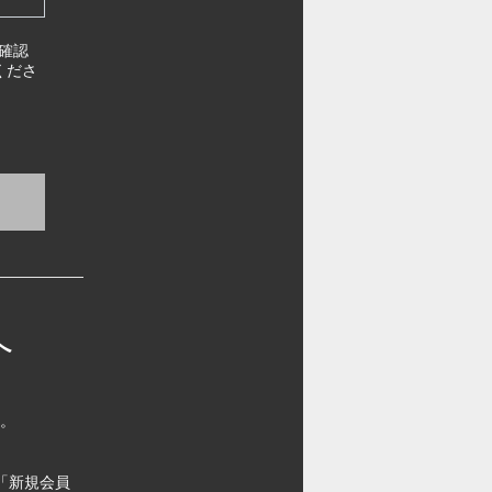
確認
くださ
へ
す。
「新規会員