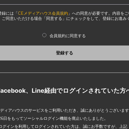
登録には「
CEメディアハウス会員規約
」への同意が必要です。内容をご
、ご同意いただける場合「同意する」にチェックをして、登録にお進み
会員規約に同意する
登録する
Facebook、Line経由でログインされていた方
メディアハウスのサービスをご利用いただき、誠にありがとうございま
2月26日をもってソーシャルログイン機能を廃止いたしました。
ログインを利用してログインされていた方は、誠にお手数ですが、上記