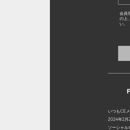
会員
の上
い。
いつもCE
2024年
ソーシャル