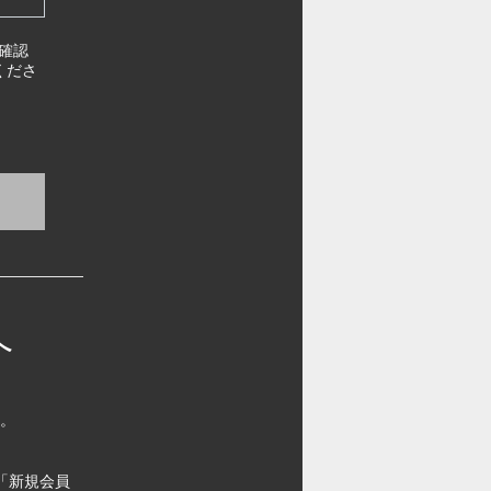
確認
くださ
へ
す。
「新規会員