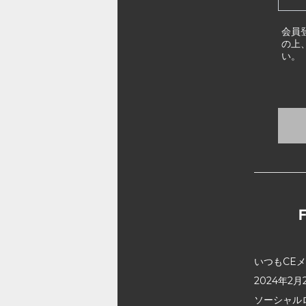
会員
の上
い。
いつもCE
2024年
ソーシャル