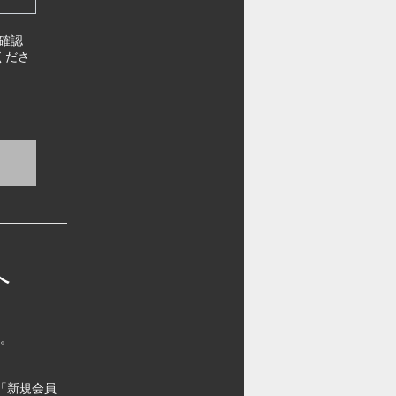
確認
くださ
へ
す。
「新規会員