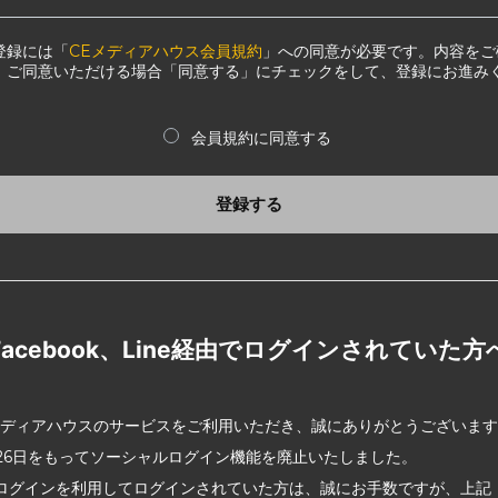
登録には「
CEメディアハウス会員規約
」への同意が必要です。内容をご
、ご同意いただける場合「同意する」にチェックをして、登録にお進み
会員規約に同意する
登録する
Facebook、Line経由でログインされていた方
メディアハウスのサービスをご利用いただき、誠にありがとうございま
2月26日をもってソーシャルログイン機能を廃止いたしました。
ログインを利用してログインされていた方は、誠にお手数ですが、上記