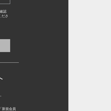
確認
くださ
へ
す。
「新規会員