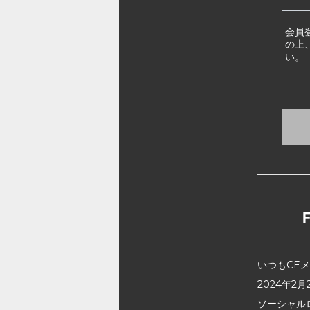
会員
の上
い。
いつもCE
2024年
ソーシャル