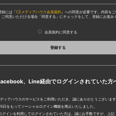
登録には「
CEメディアハウス会員規約
」への同意が必要です。内容をご
、ご同意いただける場合「同意する」にチェックをして、登録にお進み
会員規約に同意する
登録する
Facebook、Line経由でログインされていた方
メディアハウスのサービスをご利用いただき、誠にありがとうございま
2月26日をもってソーシャルログイン機能を廃止いたしました。
ログインを利用してログインされていた方は、誠にお手数ですが、上記