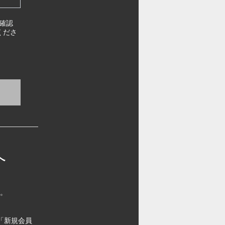
確認
くださ
へ
す。
「新規会員