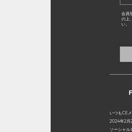
会員
の上
い。
いつもCE
2024年
ソーシャル