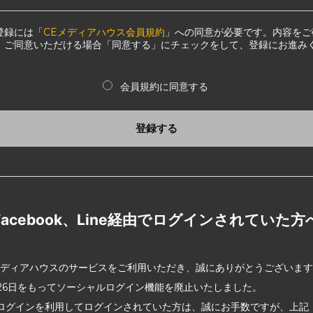
登録には「
CEメディアハウス会員規約
」への同意が必要です。内容をご
、ご同意いただける場合「同意する」にチェックをして、登録にお進み
会員規約に同意する
登録する
Facebook、Line経由でログインされていた方
メディアハウスのサービスをご利用いただき、誠にありがとうございま
2月26日をもってソーシャルログイン機能を廃止いたしました。
ログインを利用してログインされていた方は、誠にお手数ですが、上記